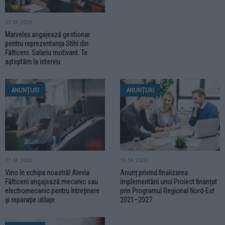
23.04.2026
Marvelex angajează gestionar
pentru reprezentanța Stihl din
Fălticeni. Salariu motivant. Te
așteptăm la interviu
ANUNȚURI
ANUNȚURI
21.04.2026
16.04.2026
Vino în echipa noastră! Alevia
Anunț privind finalizarea
Fălticeni angajează mecanic sau
implementării unui Proiect finanțat
electromecanic pentru întreținere
prin Programul Regional Nord-Est
și reparație utilaje
2021–2027