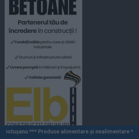
roduse alimentare și nealimentare *** Vânzări angro și