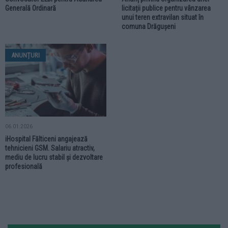
Generală Ordinară
licitații publice pentru vânzarea
unui teren extravilan situat în
comuna Drăgușeni
ANUNȚURI
06.01.2026
iHospital Fălticeni angajează
tehnicieni GSM. Salariu atractiv,
mediu de lucru stabil și dezvoltare
profesională