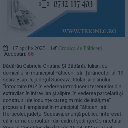
17 aprilie 2025
Cronica de Fălticeni
Accesări:
68
Bădărău Gabriela-Cristina ȘI Bădărău Iulian, cu
domiciliul în municipiul Fălticeni, str. Țărăncuţei, bl. 19,
scara B, ap. 6, judeţul Suceava, titulari ai planului
“Întocmire PUZ în vederea introducerii terenurilor din
extravilan în intravilan şi alipire, în vederea parcelării şi
construirii de locuinţe cu regim mic de înălţime”
propus a fi amplasat în municipiul Fălticeni, str.
Horticolei, judeţul Suceava, anunţă publicul interesat
că în urma consultării din cadrul şedinţei Comitetului
Special Constituit din data de 16.04.2025 s-a luat