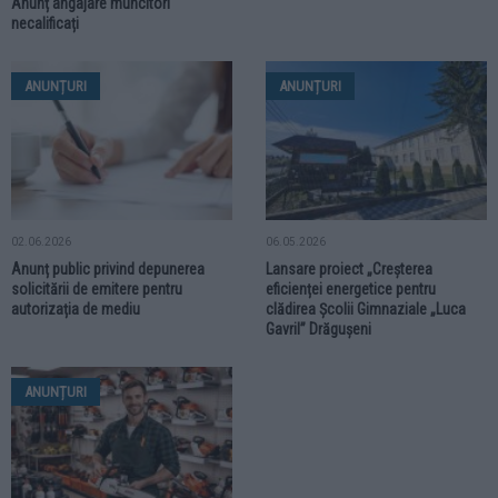
Anunț angajare muncitori
necalificați
ANUNȚURI
ANUNȚURI
02.06.2026
06.05.2026
Anunț public privind depunerea
Lansare proiect „Creșterea
solicitării de emitere pentru
eficienței energetice pentru
autorizația de mediu
clădirea Școlii Gimnaziale „Luca
Gavril” Drăgușeni
ANUNȚURI