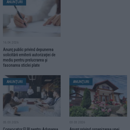
ANUNȚURI
16.04.2026
Anunț public privind depunerea
solicitării emiterii autorizației de
mediu pentru prelucrarea și
fasonarea sticlei plate
ANUNȚURI
ANUNȚURI
05.03.2026
03.03.2026
Convocator ELBI pentru Adunarea
Anunț privind organizarea unei