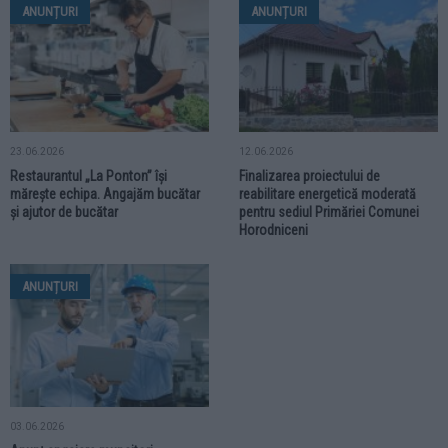
ANUNȚURI
ANUNȚURI
23.06.2026
12.06.2026
Restaurantul „La Ponton” își
Finalizarea proiectului de
mărește echipa. Angajăm bucătar
reabilitare energetică moderată
și ajutor de bucătar
pentru sediul Primăriei Comunei
Horodniceni
ANUNȚURI
03.06.2026