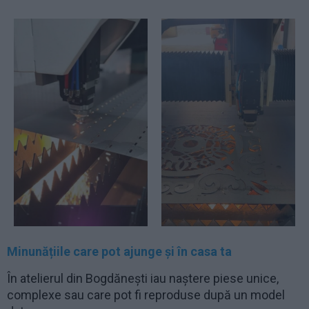
Minunățiile care pot ajunge și în casa ta
În atelierul din Bogdănești iau naștere piese unice,
complexe sau care pot fi reproduse după un model