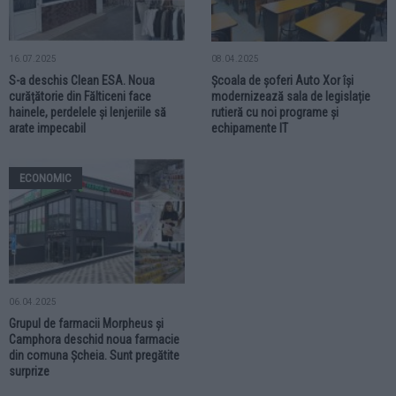
16.07.2025
08.04.2025
S-a deschis Clean ESA. Noua
Școala de șoferi Auto Xor își
curățătorie din Fălticeni face
modernizează sala de legislație
hainele, perdelele și lenjeriile să
rutieră cu noi programe și
arate impecabil
echipamente IT
ECONOMIC
06.04.2025
Grupul de farmacii Morpheus și
Camphora deschid noua farmacie
din comuna Șcheia. Sunt pregătite
surprize