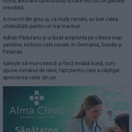
vizită, aducând oportunități la care nici nu se gândea
vreodată.
A muncit din greu și, ca mulți români, au luat calea
străinătății pentru un trai mai bun.
Adrian Pădurariu și-a lăsat amprenta pe câteva mari
șantiere, inclusiv cele navale, în Germania, Suedia și
Finlanda.
Iubește să muncească și facă treabă bună, cum
spune românul de rând, fapt pentru care a câștigat
aprecierea celor din jur.