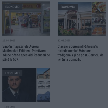
ECONOMIC
ECONOMIC
25.03.2025
12.03.2025
Vino în magazinele Aurora
Classic Gourmand Fălticeni își
Multimarket Fălticeni. Primăvara
extinde meniul! Mâncare
aduce oferte speciale! Reduceri de
tradițională și de post. Serviciu de
până la 50%
livrări la domiciliu
ECONOMIC
11.03.2025