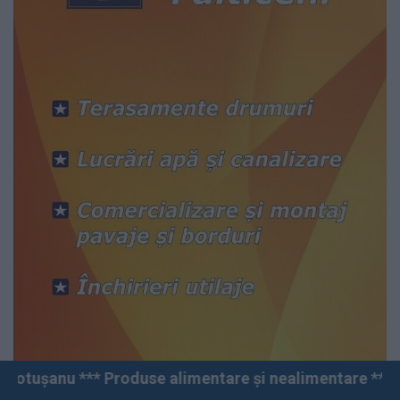
Produse alimentare și nealimentare *** Vânzări angro ș