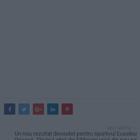
NEXT ARTICLE
Un nou rezultat deosebit pentru sportivul Eusebiu
Prisacă. Tânărul atlet din Fălticeni urcă din nou pe