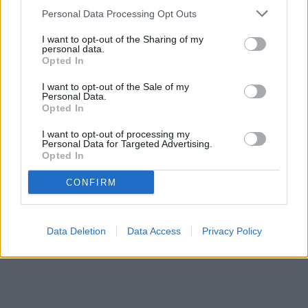
Un caz cu final fericit. Spiritul civic
CJ Suceava repartizează 1,7
Personal Data Processing Opt Outs
și intervenția Poliției Locale
milioane de lei municipiului
Fălticeni au readus un copil în
Fălticeni. Banii vor fi folosiți pentru
I want to opt-out of the Sharing of my
brațele familiei
investiții curente
personal data.
Opted In
I want to opt-out of the Sale of my
LOCAL
Personal Data.
Opted In
I want to opt-out of processing my
Personal Data for Targeted Advertising.
Opted In
CONFIRM
27.07.2026
Municipiul Fălticeni are un Centru
pentru deșeurile voluminoase.
Proiectul urmează să devină
Data Deletion
Data Access
Privacy Policy
operațional