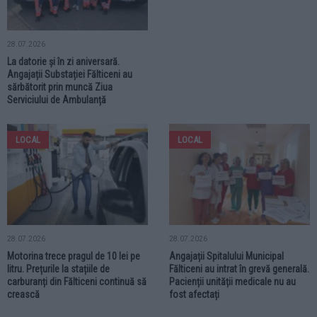
28.07.2026
La datorie și în zi aniversară.
Angajații Substației Fălticeni au
sărbătorit prin muncă Ziua
Serviciului de Ambulanță
LOCAL
LOCAL
28.07.2026
28.07.2026
Motorina trece pragul de 10 lei pe
Angajații Spitalului Municipal
litru. Prețurile la stațiile de
Fălticeni au intrat în grevă generală.
carburanți din Fălticeni continuă să
Pacienții unității medicale nu au
crească
fost afectați