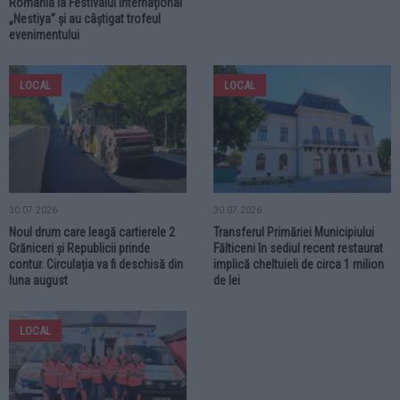
România la Festivalul Internațional
„Nestiya” și au câștigat trofeul
evenimentului
LOCAL
LOCAL
30.07.2026
30.07.2026
Noul drum care leagă cartierele 2
Transferul Primăriei Municipiului
Grăniceri și Republicii prinde
Fălticeni în sediul recent restaurat
contur. Circulația va fi deschisă din
implică cheltuieli de circa 1 milion
luna august
de lei
LOCAL