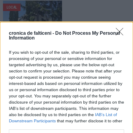
LOCAL
cronica de falticeni -
Do Not Process My Personal
Information
28.07.2026
If you wish to opt-out of the sale, sharing to third parties, or
Sediul Detașamentului de Jandarmi
processing of your personal or sensitive information for
Fălticeni intră în reabilitare capitală.
targeted advertising by us, please use the below opt-out
Investiție de circa 11 milioane de
section to confirm your selection. Please note that after your
lei
opt-out request is processed you may continue seeing
interest-based ads based on personal information utilized by
LOCAL
LOCAL
us or personal information disclosed to third parties prior to
your opt-out. You may separately opt-out of the further
disclosure of your personal information by third parties on the
IAB’s list of downstream participants. This information may
also be disclosed by us to third parties on the
IAB’s List of
Downstream Participants
that may further disclose it to other
third parties.
28.07.2026
27.07.2026