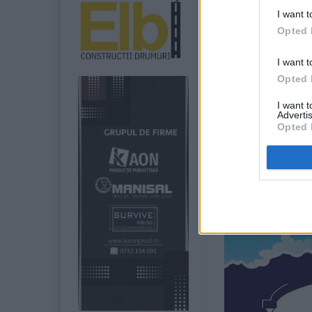
I want t
Opted 
I want t
Opted 
I want 
Advertis
Opted 