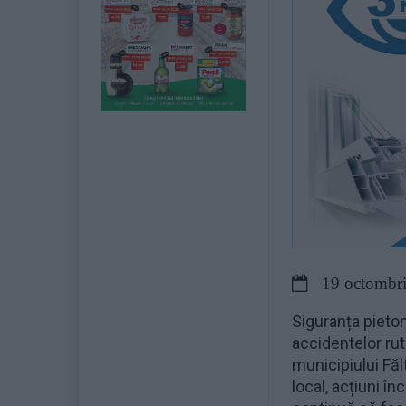
19 octombri
Siguranța pieton
accidentelor rut
municipiului Fălt
local, acțiuni în