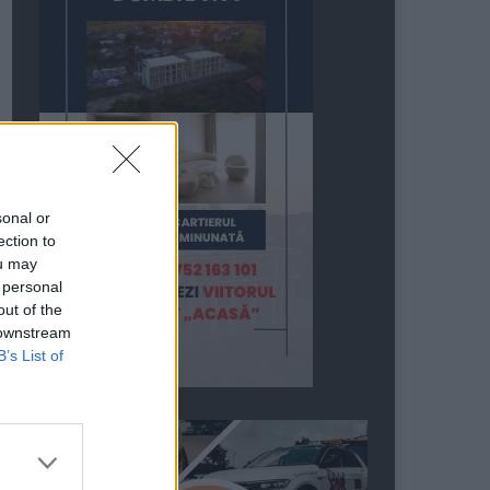
sonal or
ection to
ou may
 personal
out of the
 downstream
B’s List of