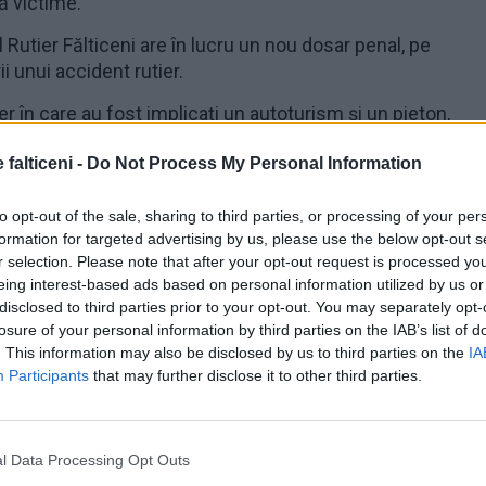
ă victime.
utier Fălticeni are în lucru un nou dosar penal, pe
i unui accident rutier.
er în care au fost implicați un autoturism și un pieton,
trecută.
 falticeni -
Do Not Process My Personal Information
t anunțați în cursul dimineții, prin 112, despre existența
to opt-out of the sale, sharing to third parties, or processing of your per
formation for targeted advertising by us, please use the below opt-out s
au deplasat la fața locului pentru cercetări, după care
r selection. Please note that after your opt-out request is processed y
ile impuse după verificările efectuate.
eing interest-based ads based on personal information utilized by us or
disclosed to third parties prior to your opt-out. You may separately opt-
losure of your personal information by third parties on the IAB’s list of
. This information may also be disclosed by us to third parties on the
IA
Participants
that may further disclose it to other third parties.
l Data Processing Opt Outs