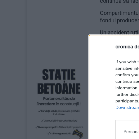
continuă să fac
Compartimentul R
fondul produceri
Un accident ruti
s-a produs joia 
cronica de
Polițiștii au fos
acestuia.
If you wish 
sensitive in
Oamenii legii s-
confirm you
au dispus măsur
continue se
information 
further disc
participants
Downstream 
Persona