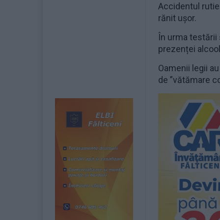
Accidentul rutie
rănit ușor.
În urma testării
prezenței alcoolu
Oamenii legii au
de ”vătămare co