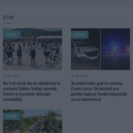
ȘTIRI
RURAL
RURAL
06.08.2026
05.08.2026
Au fost două zile de sărbătoare în
Accident rutier grav în comuna
comuna Slatina. Invitați speciali,
Cornu Luncii. Un biciclist și-a
folclor și momente dedicate
pierdut viața pe fondul impactului
comunității
cu un autovehicul
RURAL