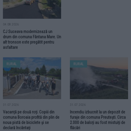
04.08.2026
CJ Suceava modernizează un
drum din comuna Fântana Mare. Un
alt tronson este pregătit pentru
asfaltare
RURAL
RURAL
31.07.2026
31.07.2026
Vacanță pe două roți. Copiii din
Incendiu izbucnit la un depozit de
comuna Boroaia profită din plin de
furaje din comuna Preutești. Circa
noua pistă de biciclete și se
2.000 de baloți au fost mistuiți de
declară încântați
flăcări