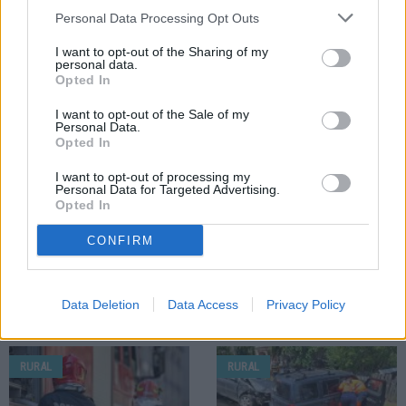
27.07.2026
27.07.2026
Personal Data Processing Opt Outs
20 de ani de „Cântec, joc și voie
Comuna Bogdănești finalizează
bună”. Comuna Drăgușeni și-a
proiectul de reabilitare energetică
I want to opt-out of the Sharing of my
personal data.
sărbătorit valorile locale printr-un
pentru Căminul Cultural Bogdănești
Opted In
eveniment special
I want to opt-out of the Sale of my
RURAL
Personal Data.
Opted In
I want to opt-out of processing my
Personal Data for Targeted Advertising.
Opted In
CONFIRM
25.07.2026
Control desfășurat la un agent
economic din comuna Mălini.
Lemn confiscat și amendă de 3.000
Data Deletion
Data Access
Privacy Policy
de lei
RURAL
RURAL