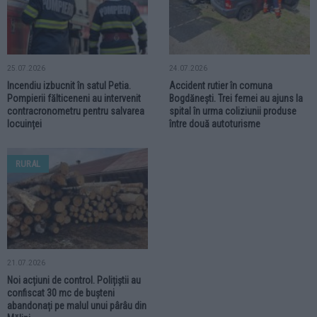
25.07.2026
24.07.2026
Incendiu izbucnit în satul Petia.
Accident rutier în comuna
Pompierii fălticeneni au intervenit
Bogdănești. Trei femei au ajuns la
contracronometru pentru salvarea
spital în urma coliziunii produse
locuinței
între două autoturisme
RURAL
21.07.2026
Noi acțiuni de control. Polițiștii au
confiscat 30 mc de bușteni
abandonați pe malul unui pârâu din