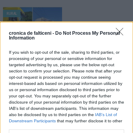
RURAL
cronica de falticeni -
Do Not Process My Personal
Information
If you wish to opt-out of the sale, sharing to third parties, or
30.07.2026
processing of your personal or sensitive information for
Accident rutier produs în comuna
targeted advertising by us, please use the below opt-out
Forăști. Un autotren și un
section to confirm your selection. Please note that after your
autovehicul de marfă s-au ciocnit.
opt-out request is processed you may continue seeing
Un șofer este rănit
interest-based ads based on personal information utilized by
us or personal information disclosed to third parties prior to
RURAL
RURAL
your opt-out. You may separately opt-out of the further
disclosure of your personal information by third parties on the
IAB’s list of downstream participants. This information may
also be disclosed by us to third parties on the
IAB’s List of
Downstream Participants
that may further disclose it to other
third parties.