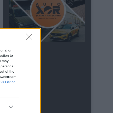
sonal or
ection to
ou may
 personal
out of the
 downstream
B’s List of