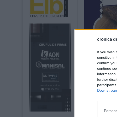
cronica de
If you wish 
sensitive in
confirm you
continue se
information 
further disc
participants
Downstream 
După producerea 
partea carosabil
direcția Drăgușe
Persona
Oamenii legii l-