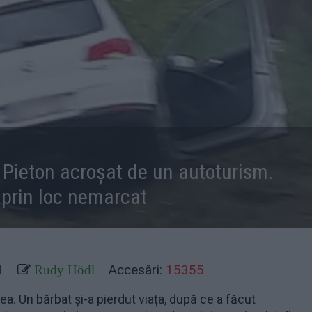
 Pieton acroșat de un autoturism.
 prin loc nemarcat
Accesări:
15355
1
Rudy Hödl
a. Un bărbat și-a pierdut viața, după ce a făcut