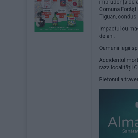
imprudența de a
Comuna Forăști.
Tiguan, condus d
Impactul cu mași
de ani.
Oamenii legii sp
Accidentul morta
raza localității 
Pietonul a trave