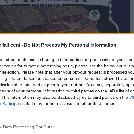
 falticeni -
Do Not Process My Personal Information
to opt-out of the sale, sharing to third parties, or processing of your per
formation for targeted advertising by us, please use the below opt-out s
r selection. Please note that after your opt-out request is processed y
eing interest-based ads based on personal information utilized by us or
disclosed to third parties prior to your opt-out. You may separately opt-
losure of your personal information by third parties on the IAB’s list of
. This information may also be disclosed by us to third parties on the
IA
Participants
that may further disclose it to other third parties.
incidentului, șoferul, în vârstă de 54 de ani, a părăsit
ă și a ajuns cu mașina în șanț. Acesta se deplasa pe
ni – Fălticeni.
l Data Processing Opt Outs
au testat pe conducătorul auto cu alcooltestul,