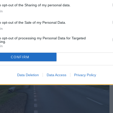
 negativ. Aceștia au întocmit dosar penal pentru ucidere
o opt-out of the Sharing of my personal data.
In
at de polițiștii Biroului Rutier Fălticeni.
o opt-out of the Sale of my Personal Data.
In
to opt-out of processing my Personal Data for Targeted
ing.
In
CONFIRM
Data Deletion
Data Access
Privacy Policy