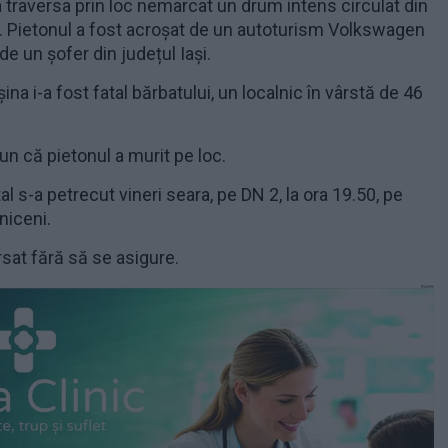
 traversa prin loc nemarcat un drum intens circulat din
 Pietonul a fost acroșat de un autoturism Volkswagen
e un șofer din județul Iași.
na i-a fost fatal bărbatului, un localnic în vârstă de 46
un că pietonul a murit pe loc.
l s-a petrecut vineri seara, pe DN 2, la ora 19.50, pe
Oniceni.
rsat fără să se asigure.