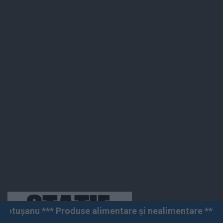
duse alimentare și nealimentare *** Vânzări angro și c