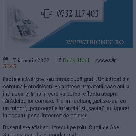
Accesări:
7 ianuarie 2022
Rudy Hödl
5045
Faptele săvârșite l-au trimis după gratii. Un bărbat din
comuna Horodniceni va petrece următorii șase ani la
închisoare, timp în care va putea reflecta asupra
fărădelegilor comise. Trei infracțiuni, „act sexual cu
un minor”, „pornografie infantilă” și „șantaj”, au figurat
în dosarul penal întocmit de polițiști.
Dosarul s-a aflat anul trecut pe rolul Curții de Apel
Suceava care l-a și condamnat.