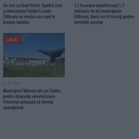
Un caz cu final fericit. Spiritul civic
CJ Suceava repartizează 1,7
și intervenția Poliției Locale
milioane de lei municipiului
Fălticeni au readus un copil în
Fălticeni. Banii vor fi folosiți pentru
brațele familiei
investiții curente
LOCAL
27.07.2026
Municipiul Fălticeni are un Centru
pentru deșeurile voluminoase.
Proiectul urmează să devină
operațional