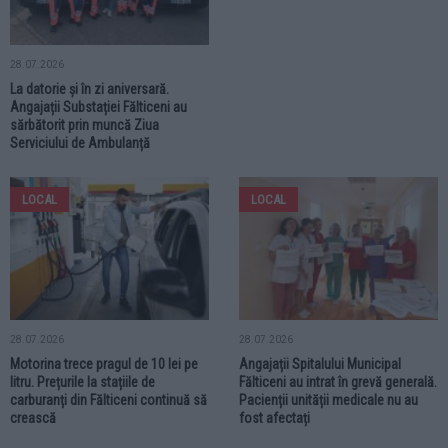
28.07.2026
La datorie și în zi aniversară.
Angajații Substației Fălticeni au
sărbătorit prin muncă Ziua
Serviciului de Ambulanță
LOCAL
LOCAL
28.07.2026
28.07.2026
Motorina trece pragul de 10 lei pe
Angajații Spitalului Municipal
litru. Prețurile la stațiile de
Fălticeni au intrat în grevă generală.
carburanți din Fălticeni continuă să
Pacienții unității medicale nu au
crească
fost afectați