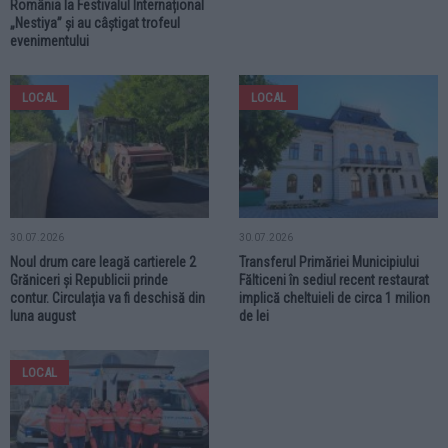
România la Festivalul Internațional
„Nestiya” și au câștigat trofeul
evenimentului
LOCAL
LOCAL
30.07.2026
30.07.2026
Noul drum care leagă cartierele 2
Transferul Primăriei Municipiului
Grăniceri și Republicii prinde
Fălticeni în sediul recent restaurat
contur. Circulația va fi deschisă din
implică cheltuieli de circa 1 milion
luna august
de lei
LOCAL