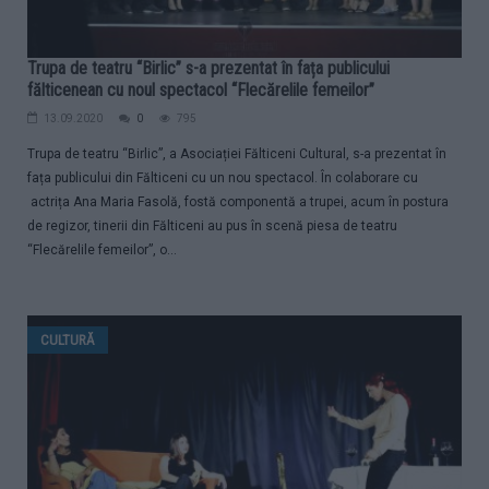
Trupa de teatru “Birlic” s-a prezentat în fața publicului
fălticenean cu noul spectacol “Flecărelile femeilor”
13.09.2020
0
795
Trupa de teatru “Birlic”, a Asociației Fălticeni Cultural, s-a prezentat în
fața publicului din Fălticeni cu un nou spectacol. În colaborare cu
actrița Ana Maria Fasolă, fostă componentă a trupei, acum în postura
de regizor, tinerii din Fălticeni au pus în scenă piesa de teatru
“Flecărelile femeilor”, o...
CULTURĂ