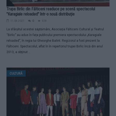
Trupa Birlic din Fălticeni readuce pe scenă spectacolul
"Karagiale reloaded" într-o nouă distribuție
11.04.2021
0
618
La sfârşitul acestei săptămâni, Asociația Fălticeni Cultural și Teatrul
“Birlic” au adus în fața publicului premiera spectacolului „Karagiale
reloaded”, în regia lui Gheorghe Balint. Regizorul a fost prezent la
Fălticeni. Spectacolul, aflat în în repertoriul trupei Birlic încă din anul
2013, a obţinut...
CULTURĂ