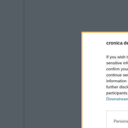
cronica de
If you wish 
sensitive in
confirm you
continue se
information 
further disc
participants
Downstream 
Persona