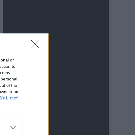
sonal or
ection to
ou may
 personal
out of the
 downstream
B’s List of