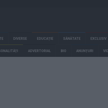
TE
DIVERSE
EDUCAȚIE
SĂNĂTATE
EXCLUSIV
SONALITĂȚI
ADVERTORIAL
BIO
ANUNȚURI
VI