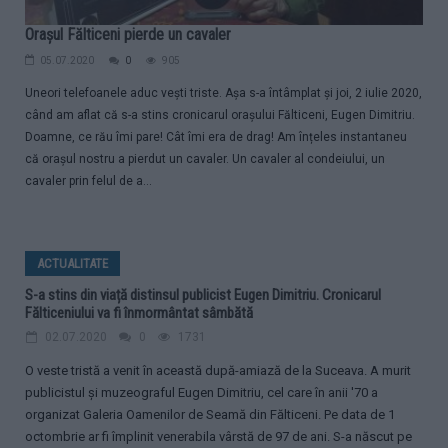
Orașul Fălticeni pierde un cavaler
05.07.2020
0
905
Uneori telefoanele aduc vești triste. Așa s-a întâmplat și joi, 2 iulie 2020,
când am aflat că s-a stins cronicarul orașului Fălticeni, Eugen Dimitriu.
Doamne, ce rău îmi pare! Cât îmi era de drag! Am înțeles instantaneu
că orașul nostru a pierdut un cavaler. Un cavaler al condeiului, un
cavaler prin felul de a...
ACTUALITATE
S-a stins din viață distinsul publicist Eugen Dimitriu. Cronicarul
Fălticeniului va fi înmormântat sâmbătă
02.07.2020
0
1731
O veste tristă a venit în această după-amiază de la Suceava. A murit
publicistul și muzeograful Eugen Dimitriu, cel care în anii '70 a
organizat Galeria Oamenilor de Seamă din Fălticeni. Pe data de 1
octombrie ar fi împlinit venerabila vârstă de 97 de ani. S-a născut pe