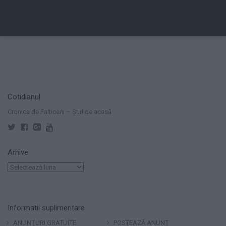
Cotidianul
Cronica de Falticeni – Știri de acasă
Arhive
Arhive
Informatii suplimentare
ANUNŢURI GRATUITE
POSTEAZĂ ANUNŢ