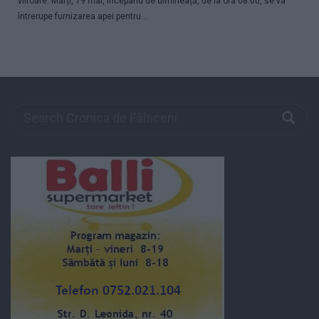
viitoare. Marți, 19 mai, începând de dimineață, de la ora 08.00, se va
întrerupe furnizarea apei pentru...