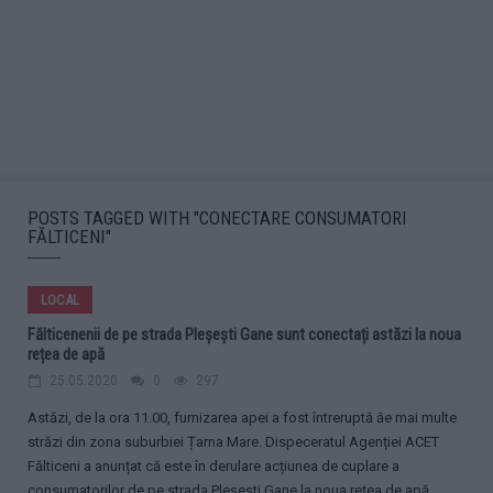
POSTS TAGGED WITH "CONECTARE CONSUMATORI
FĂLTICENI"
LOCAL
Fălticenenii de pe strada Pleșești Gane sunt conectați astăzi la noua
rețea de apă
25.05.2020
0
297
Astăzi, de la ora 11.00, furnizarea apei a fost întreruptă ăe mai multe
străzi din zona suburbiei Țarna Mare. Dispeceratul Agenției ACET
Fălticeni a anunțat că este în derulare acțiunea de cuplare a
consumatorilor de pe strada Pleșești Gane la noua rețea de apă