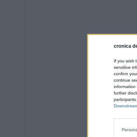
cronica de
If you wish 
sensitive in
confirm you
continue se
information 
further disc
participants
Downstream 
Persona