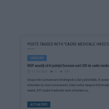
POSTS TAGGED WITH "CADRE MEDICALE INFECT
SĂNĂTATE
INSP anunță că în județul Suceava sunt 200 de cadre medic
01.04.2020
0
939
Grupul de Comunicare Strategică a dat publicității, în aceas
infectate cu noul coronavirus. Este vorba despre informații
seară, 357 cadre medicale sunt infectate cu...
ACTUALITATE