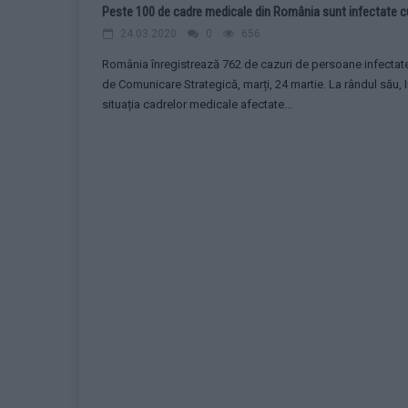
Peste 100 de cadre medicale din România sunt infectate c
24.03.2020
0
656
România înregistrează 762 de cazuri de persoane infectate c
de Comunicare Strategică, marți, 24 martie. La rândul său, I
situația cadrelor medicale afectate...