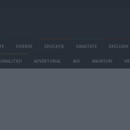
TE
DIVERSE
EDUCAȚIE
SĂNĂTATE
EXCLUSIV
SONALITĂȚI
ADVERTORIAL
BIO
ANUNȚURI
VI