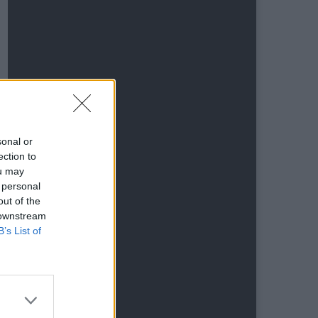
sonal or
ection to
ou may
 personal
out of the
 downstream
B’s List of