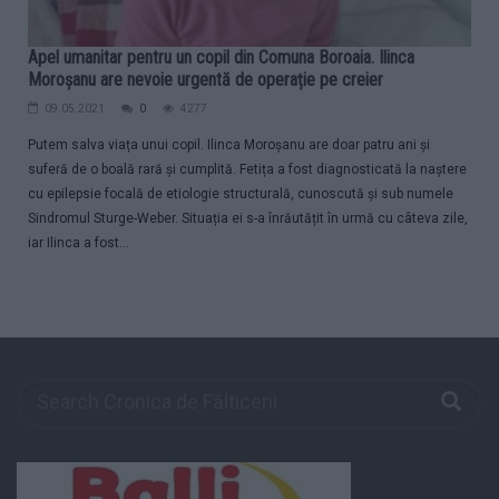
Apel umanitar pentru un copil din Comuna Boroaia. Ilinca
Moroșanu are nevoie urgentă de operație pe creier
09.05.2021
0
4277
Putem salva viața unui copil. Ilinca Moroșanu are doar patru ani și
suferă de o boală rară și cumplită. Fetița a fost diagnosticată la naștere
cu epilepsie focală de etiologie structurală, cunoscută și sub numele
Sindromul Sturge-Weber. Situația ei s-a înrăutățit în urmă cu câteva zile,
iar Ilinca a fost...