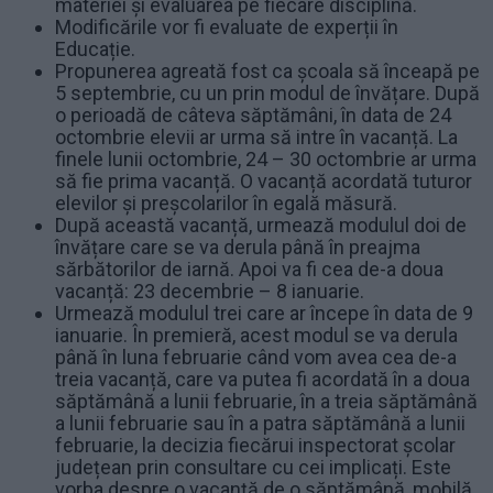
materiei și evaluarea pe fiecare disciplină.
Modificările vor fi evaluate de experții în
Educație.
Propunerea agreată fost ca școala să înceapă pe
5 septembrie, cu un prin modul de învățare. După
o perioadă de câteva săptămâni, în data de 24
octombrie elevii ar urma să intre în vacanță. La
finele lunii octombrie, 24 – 30 octombrie ar urma
să fie prima vacanță. O vacanță acordată tuturor
elevilor și preșcolarilor în egală măsură.
După această vacanță, urmează modulul doi de
învățare care se va derula până în preajma
sărbătorilor de iarnă. Apoi va fi cea de-a doua
vacanță: 23 decembrie – 8 ianuarie.
Urmează modulul trei care ar începe în data de 9
ianuarie. În premieră, acest modul se va derula
până în luna februarie când vom avea cea de-a
treia vacanță, care va putea fi acordată în a doua
săptămână a lunii februarie, în a treia săptămână
a lunii februarie sau în a patra săptămână a lunii
februarie, la decizia fiecărui inspectorat școlar
județean prin consultare cu cei implicați. Este
vorba despre o vacanță de o săptămână, mobilă,