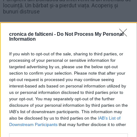
locuință. Un bărbat și-a pierdut viața. Acoperiș și
bunuri distruse
cronica de falticeni -
Do Not Process My Personal
Information
If you wish to opt-out of the sale, sharing to third parties, or
processing of your personal or sensitive information for
targeted advertising by us, please use the below opt-out
section to confirm your selection. Please note that after your
Andrada Sandu
opt-out request is processed you may continue seeing
interest-based ads based on personal information utilized by
us or personal information disclosed to third parties prior to
your opt-out. You may separately opt-out of the further
ȘTIRI
disclosure of your personal information by third parties on the
IAB’s list of downstream participants. This information may
also be disclosed by us to third parties on the
IAB’s List of
EDUCAȚIE
EDUCAȚIE
Downstream Participants
that may further disclose it to other
third parties.