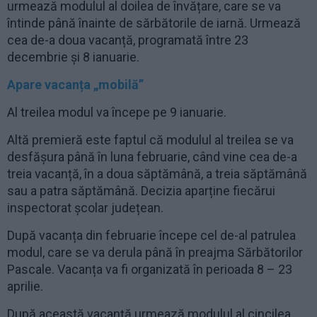
urmează modulul al doilea de învățare, care se va
întinde până înainte de sărbătorile de iarnă. Urmează
cea de-a doua vacanță, programată între 23
decembrie și 8 ianuarie.
Apare vacanța „mobilă”
Al treilea modul va începe pe 9 ianuarie.
Altă premieră este faptul că modulul al treilea se va
desfășura până în luna februarie, când vine cea de-a
treia vacanță, în a doua săptămână, a treia săptămână
sau a patra săptămână. Decizia aparține fiecărui
inspectorat școlar județean.
După vacanța din februarie începe cel de-al patrulea
modul, care se va derula până în preajma Sărbătorilor
Pascale. Vacanța va fi organizată în perioada 8 – 23
aprilie.
După această vacanță urmează modulul al cincilea,