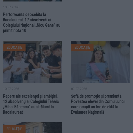
10.07.2026
Performanță deosebită la
Bacalaureat. 17 absolvenți ai
Colegiului Național „Nicu Gane” au
primit nota 10
EDUCAȚIE
EDUCAȚIE
10.07.2026
09.07.2026
Repere ale excelenței și ambiției.
Șefă de promoție și premiantă.
12 absolvenți ai Colegiului Tehnic
Povestea elevei din Cornu Luncii
„Mihai Băcescu” au strălucit la
care ocupă un loc de elită la
Bacalaureat
Evaluarea Națională
EDUCAȚIE