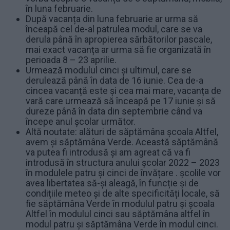
în luna februarie.
După vacanța din luna februarie ar urma să
înceapă cel de-al patrulea modul, care se va
derula până în apropierea sărbătorilor pascale,
mai exact vacanța ar urma să fie organizată în
perioada 8 – 23 aprilie.
Urmează modulul cinci și ultimul, care se
derulează până în data de 16 iunie. Cea de-a
cincea vacanță este și cea mai mare, vacanța de
vară care urmează să înceapă pe 17 iunie și să
dureze până în data din septembrie când va
începe anul școlar următor.
Altă noutate: alături de săptămâna școala Altfel,
avem și săptămâna Verde. Această săptămână
va putea fi introdusă și am agreat că va fi
introdusă în structura anului școlar 2022 – 2023
în modulele patru și cinci de învățare . școlile vor
avea libertatea să-și aleagă, în funcție și de
condițiile meteo și de alte specificități locale, să
fie săptămâna Verde în modulul patru și școala
Altfel în modulul cinci sau săptămâna altfel în
modul patru și săptămâna Verde în modul cinci.