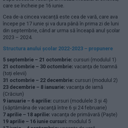
care se încheie pe 16 iunie.
Cea de-a cincea vacanță este cea de vară, care ava
începe pe 17 iunie și va dura până în prima zi de luni
din septembrie, când ar urma să înceapă anul școlar
2023 – 2024.
Structura anului școlar 2022-2023 – propunere
5 septembrie – 21 octombrie:
cursuri (modulul 1)
21 octombrie – 30 octombrie:
vacanţa de toamnă
(toți elevii)
31 octombrie – 22 decembrie:
cursuri (modulul 2)
23 decembrie – 8 ianuarie:
vacanţa de iarnă
(Crăciun)
9 ianuarie – 6 aprilie:
cursuri (modulele 3 și 4)
(săptămâna de vacanţă între 6 şi 24 februarie)
7 aprilie – 18 aprilie:
vacanţa de primăvară (Paşte)
19 aprilie – 16 iunie cursuri:
modulul 5