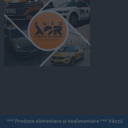
limentare și nealimentare *** Vânzări angro și cu amănu