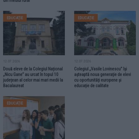
din mediul rural
EDUCAȚIE
EDUCAȚIE
12.07.2026
12.07.2026
Două eleve de la Colegiul Național
Colegiul „Vasile Lovinescu” își
„Nicu Gane” au urcat în topul 10
așteaptă noua generație de elevi
județean al celor mai mari medii la
cu oportunități europene și
Bacalaureat
educație de calitate
EDUCAȚIE