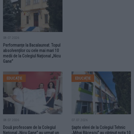
08.07.2026
Performanțe la Bacalaureat. Topul
absolvenților cu cele mai mari 10
medii de la Colegiul Național „Nicu
Gane”
EDUCAȚIE
EDUCAȚIE
08.07.2026
07.07.2026
Două profesoare de la Colegiul
Șapte elevi de la Colegiul Tehnic
Național „Nicu Gane” au urmat un
„Mihai Băcescu” au obținut nota 10