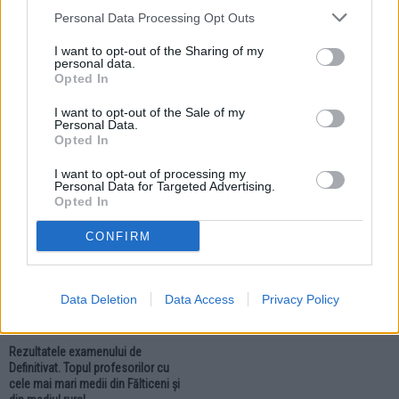
Personal Data Processing Opt Outs
I want to opt-out of the Sharing of my
personal data.
Opted In
03.08.2026
24.07.2026
Bacalaureatul de toamnă începe
Pașaport către viitor. Elevii
I want to opt-out of the Sale of my
astăzi. 230 de absolvenți de la
Colegiului Național „Nicu Gane” au
Personal Data.
patru licee și colegii susțin
învățat să dezvolte aplicații mobile
Opted In
examenul la Fălticeni
în Portugalia
I want to opt-out of processing my
Personal Data for Targeted Advertising.
Opted In
EDUCAȚIE
CONFIRM
Data Deletion
Data Access
Privacy Policy
22.07.2026
Rezultatele examenului de
Definitivat. Topul profesorilor cu
cele mai mari medii din Fălticeni și