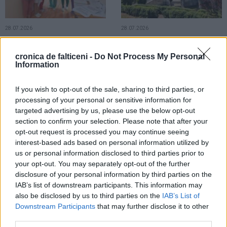
28.07.2026
28.07.2026
Angajații Spitalului Municipal
Sediul Detașamentului de Jandarmi
Fălticeni au intrat în grevă generală.
Fălticeni intră în reabilitare capitală.
cronica de falticeni -
Do Not Process My Personal
Pacienții unității medicale nu au
Investiție de circa 11 milioane de
Information
fost afectați
lei
If you wish to opt-out of the sale, sharing to third parties, or
LOCAL
processing of your personal or sensitive information for
targeted advertising by us, please use the below opt-out
section to confirm your selection. Please note that after your
opt-out request is processed you may continue seeing
interest-based ads based on personal information utilized by
us or personal information disclosed to third parties prior to
your opt-out. You may separately opt-out of the further
28.07.2026
disclosure of your personal information by third parties on the
Un caz cu final fericit. Spiritul civic
IAB’s list of downstream participants. This information may
și intervenția Poliției Locale
also be disclosed by us to third parties on the
IAB’s List of
Fălticeni au readus un copil în
Downstream Participants
that may further disclose it to other
brațele familiei
third parties.