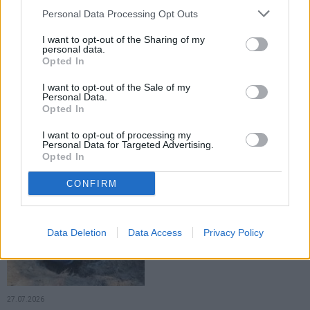
LOCAL
LOCAL
Personal Data Processing Opt Outs
I want to opt-out of the Sharing of my
personal data.
Opted In
I want to opt-out of the Sale of my
Personal Data.
Opted In
27.07.2026
27.07.2026
CJ Suceava repartizează 1,7
Municipiul Fălticeni are un Centru
I want to opt-out of processing my
milioane de lei municipiului
pentru deșeurile voluminoase.
Personal Data for Targeted Advertising.
Fălticeni. Banii vor fi folosiți pentru
Proiectul urmează să devină
Opted In
investiții curente
operațional
CONFIRM
LOCAL
Data Deletion
Data Access
Privacy Policy
27.07.2026