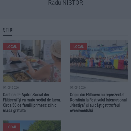
Radu NISTOR
ȘTIRI
LOCAL
LOCAL
04.08.2026
01.08.2026
Cantina de Ajutor Social din
Copiii din Fălticeni au reprezentat
Fălticeni își va muta sediul de lucru.
România la Festivalul Internațional
Circa 50 de familii primesc zilnic
„Nestiya” și au câștigat trofeul
masa gratuită
evenimentului
LOCAL