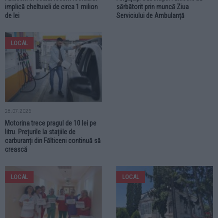
implică cheltuieli de circa 1 milion
sărbătorit prin muncă Ziua
de lei
Serviciului de Ambulanță
LOCAL
28.07.2026
Motorina trece pragul de 10 lei pe
litru. Prețurile la stațiile de
carburanți din Fălticeni continuă să
crească
LOCAL
LOCAL