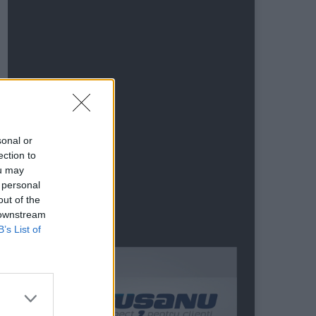
sonal or
ection to
ou may
 personal
out of the
 downstream
B’s List of