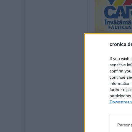
cronica de
If you wish 
sensitive in
confirm you
continue se
information 
further disc
participants
Downstream 
Persona