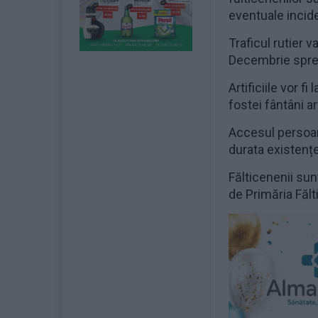
eventuale inciden
Traficul rutier v
Decembrie spre v
Artificiile vor f
fostei fântâni a
Accesul persoane
durata existenței
Fălticenenii sun
de Primăria Fălt