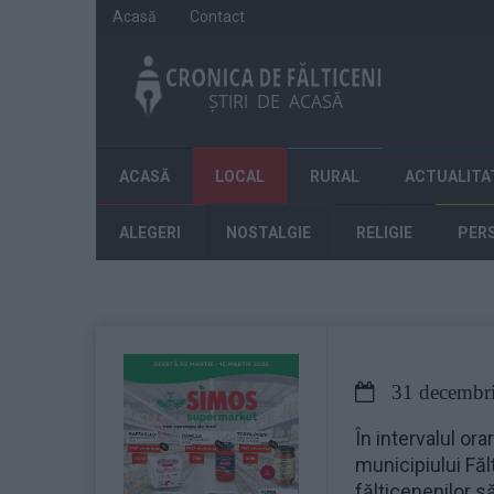
Acasă
Contact
ACASĂ
LOCAL
RURAL
ACTUALITA
ALEGERI
NOSTALGIE
RELIGIE
PER
31 decembri
În intervalul ora
municipiului Fălt
fălticenenilor să 