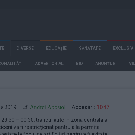
TE
DIVERSE
EDUCAȚIE
SĂNĂTATE
EXCLUSIV
SONALITĂȚI
ADVERTORIAL
BIO
ANUNȚURI
VI
Accesări:
1047
e 2019
Andrei Apostol
r 23.30 – 00.30, traficul auto în zona centrală a
iceni va fi restricționat pentru a le permite
asiste la focul de artificii și pentru a fi evitate