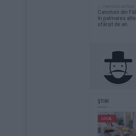
PREVIOUS ARTICLE
Canotorii din Făl
în palmares alte
sfârșit de an
ȘTIRI
LOCAL